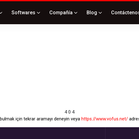
Softwares
Compañía
Blog
Contácteno
4
0
4
 bulmak için tekrar aramayı deneyin veya
https://www.vofus.net/
adres