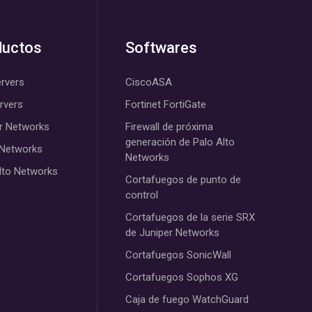
ductos
Softwares
rvers
CiscoASA
ervers
Fortinet FortiGate
r Networks
Firewall de próxima
generación de Palo Alto
 Networks
Networks
lto Networks
Cortafuegos de punto de
control
Cortafuegos de la serie SRX
de Juniper Networks
Cortafuegos SonicWall
Cortafuegos Sophos XG
Caja de fuego WatchGuard