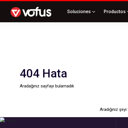
Soluciones
Productos
4
04 Hata
Aradağınız sayfayı bulamadık
Aradığınız şeyi