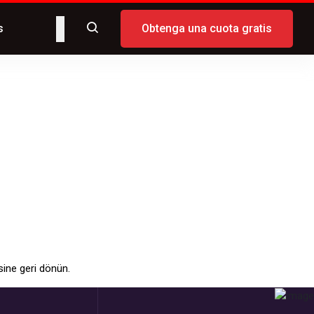
s
Obtenga una cuota gratis
Anasayfa
Hata
ine geri dönün.